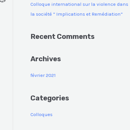
حيث
c
Colloque international sur la violence dans
h
la société ” Implications et Remédiation”
e
r
Recent Comments
:
Archives
février 2021
Categories
Colloques