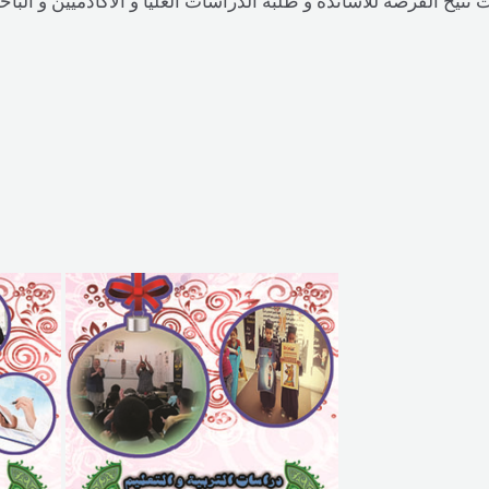
 تتيح الفرصة للأساتذة و طلبة الدراسات العليا و الأكادميين و البا