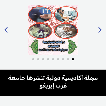
N
P
e
r
x
e
t
v
i
o
u
s
مجلة أكاديمية دولية تنشرها جامعة
غرب إيريفو